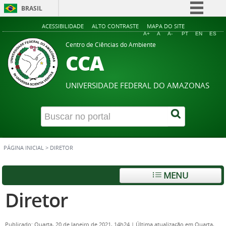
BRASIL
Simplifique!
ACESSIBILIDADE
ALTO CONTRASTE
MAPA DO SITE
A+
A
A-
PT
EN
ES
Comunica BR
Centro de Ciências do Ambiente
CCA
Participe
Acesso à informação
UNIVERSIDADE FEDERAL DO AMAZONAS
Legislação
Canais
PÁGINA INICIAL
>
DIRETOR
MENU
Diretor
Publicado: Quarta, 20 de Janeiro de 2021, 14h24
|
Última atualização em Quarta,