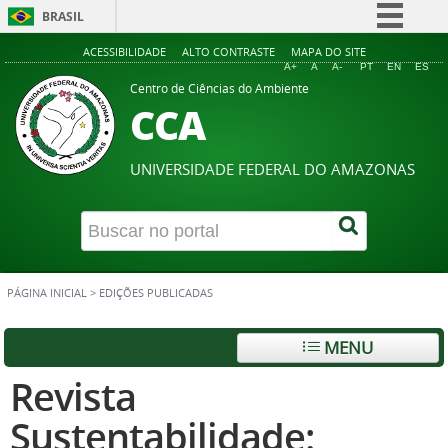
BRASIL
Simplifique!
ACESSIBILIDADE
ALTO CONTRASTE
MAPA DO SITE
A+
A
A-
PT
EN
ES
Comunica BR
Centro de Ciências do Ambiente
CCA
Participe
Acesso à informação
UNIVERSIDADE FEDERAL DO AMAZONAS
Legislação
Canais
PÁGINA INICIAL
>
EDIÇÕES PUBLICADAS
MENU
Revista
Sustentabilidade: