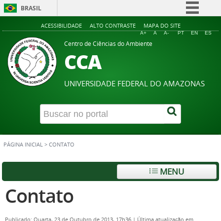
BRASIL
Simplifique!
ACESSIBILIDADE
ALTO CONTRASTE
MAPA DO SITE
A+
A
A-
PT
EN
ES
Comunica BR
Centro de Ciências do Ambiente
CCA
Participe
Acesso à informação
UNIVERSIDADE FEDERAL DO AMAZONAS
Legislação
Canais
PÁGINA INICIAL
>
CONTATO
MENU
Contato
Publicado: Quarta, 23 de Outubro de 2013, 17h36
|
Última atualização em