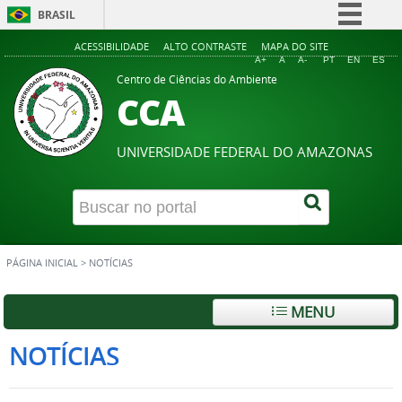
BRASIL
Simplifique!
ACESSIBILIDADE
ALTO CONTRASTE
MAPA DO SITE
A+
A
A-
PT
EN
ES
Comunica BR
Centro de Ciências do Ambiente
CCA
Participe
Acesso à informação
UNIVERSIDADE FEDERAL DO AMAZONAS
Legislação
Canais
PÁGINA INICIAL
>
NOTÍCIAS
MENU
NOTÍCIAS